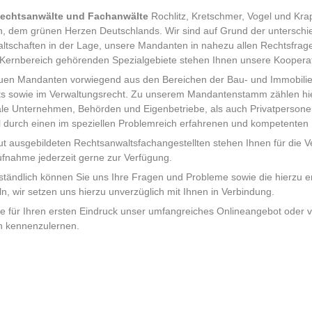
echtsanwälte und Fachanwälte
Rochlitz, Kretschmer, Vogel und Kra
, dem grünen Herzen Deutschlands. Wir sind auf Grund der unterschie
tschaften in der Lage, unsere Mandanten in nahezu allen Rechtsfrag
ernbereich gehörenden Spezialgebiete stehen Ihnen unsere Kooperati
uen Mandanten vorwiegend aus den Bereichen der Bau- und Immobilienw
ts sowie im Verwaltungsrecht. Zu unserem Mandantenstamm zählen hier
 Unternehmen, Behörden und Eigenbetriebe, als auch Privatpersonen.
 durch einen im speziellen Problemreich erfahrenen und kompetenten
t ausgebildeten Rechtsanwaltsfachangestellten stehen Ihnen für die V
fnahme jederzeit gerne zur Verfügung.
ständlich können Sie uns Ihre Fragen und Probleme sowie die hierzu 
ln, wir setzen uns hierzu unverzüglich mit Ihnen in Verbindung.
e für Ihren ersten Eindruck unser umfangreiches Onlineangebot oder
h kennenzulernen.