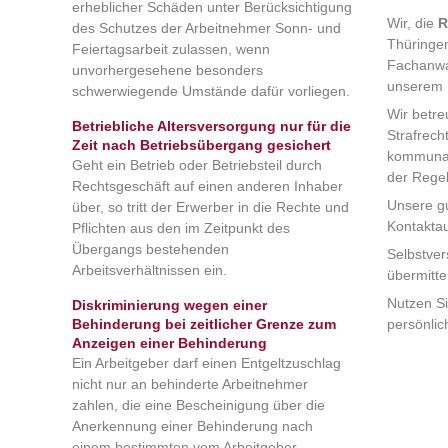
erheblicher Schäden unter Berücksichtigung
Wir, die
R
des Schutzes der Arbeitnehmer Sonn- und
Thüringen
Feiertagsarbeit zulassen, wenn
Fachanwal
unvorhergesehene besonders
unserem K
schwerwiegende Umstände dafür vorliegen.
Wir betre
Betriebliche Altersversorgung nur für die
Strafrech
Zeit nach Betriebsübergang gesichert
kommunale
Geht ein Betrieb oder Betriebsteil durch
der Regel
Rechtsgeschäft auf einen anderen Inhaber
Unsere gu
über, so tritt der Erwerber in die Rechte und
Kontaktau
Pflichten aus den im Zeitpunkt des
Übergangs bestehenden
Selbstver
Arbeitsverhältnissen ein.
übermitte
Nutzen Si
Diskriminierung wegen einer
Behinderung bei zeitlicher Grenze zum
persönlic
Anzeigen einer Behinderung
Ein Arbeitgeber darf einen Entgeltzuschlag
nicht nur an behinderte Arbeitnehmer
zahlen, die eine Bescheinigung über die
Anerkennung einer Behinderung nach
einem bestimmten vom Arbeitgeber