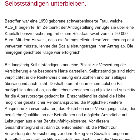
Selbstständigen unterbleiben.
Betroffen war eine 1950 geborene schwerbehinderte Frau, welche
ALG_II begehrte. Im Zeitpunkt der Antragstellung verfügte sie über eine
Kapitallebensversicherung mit einem Rückkaufswert von ca. 80.000
Euro. Mit dem Hinweis, dass die Antragstellerin diese Versicherung erst
verwerten müsste, lehnte der Sozialleistungsträger ihren Antrag ab. Die
hiergegen gerichtete Klage war erfolgreich.
Bei langjährig Selbstständigen kann eine Pflicht zur Verwertung der
Versicherung eine besondere Härte darstellen. Selbstständige sind nicht
verpflichtet in die Rentenversicherung einzuzahlen und tun selbiges
überwiegend auch nicht. Deshalb kommt es in einem solchen Fall
maßgeblich darauf an, ob die Lebensversicherung objektiv und subjektiv
für die Altersvorsorge gedacht ist. Entscheidend ist dabei die Höhe
möglicher gesetzlicher Rentenansprüche, die Möglichkeit weitere
Ansprüche zu erwirtschaften, das Bestehen einer Versorgungslücke, die
berufliche Qualifikation der Betroffenen und mögliche Ansprüche auf
Leistungen aus einer Berufsunfähigkeitsrente. Vor diesem
Gesamthintergrund ist dann zu entscheiden, ob die Pflicht zur
Verwertung der Versicherung vor dem Bezug von Sozialleistungen im
Einzelfall eine unbillige Härte darstellt und deshalb auf die Verwertung