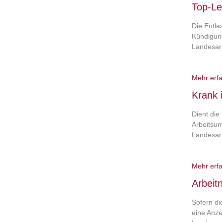
Top-Le
Die Entla
Kündigun
Landesarb
Mehr erf
Krank 
Dient die
Arbeitsun
Landesarb
Mehr erf
Arbeit
Sofern di
eine Anze