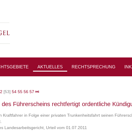
HTSGEBIETE
AKTUELLES
RECHTSPRECHUNG
IN
PRESSESPIEGEL
2
[53]
54
55
56
57
⏭
t des Führerscheins rechtfertigt ordentliche Kündig
ein Kraftfahrer in Folge einer privaten Trunkenheitsfahrt seinen Führers
.
s Landesarbeitsgericht, Urteil vom 01.07.2011