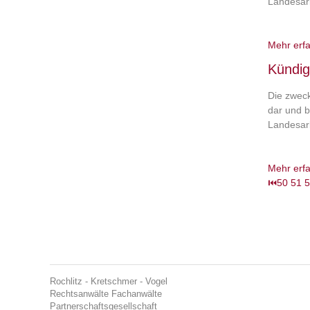
Landesarb
Mehr erf
Kündig
Die zweck
dar und b
Landesarb
Mehr erf
⏮
50
51
5
Rochlitz - Kretschmer - Vogel
Rechtsanwälte Fachanwälte
Partnerschaftsgesellschaft