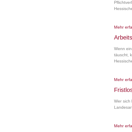
Pflichtve
Hessische
Mehr erf
Arbeit
Wenn ein 
täuscht, 
Hessische
Mehr erf
Fristl
Wer sich 
Landesarb
Mehr erf