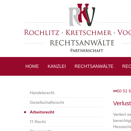
HOME
KANZLEI
RECHTSANWÄLTE
REC
⏮
50
51
5
Handelsrecht
Gesellschaftsrecht
Verlus
Arbeitsrecht
Verliert 
berechtigt
IT-Recht
Hessische