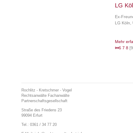
LG Köl
Ex-Freun
LG Köln, 
Mehr erf
⏮
6
7
8
[9
Rochlitz - Kretschmer - Vogel
Rechtsanwälte Fachanwälte
Partnerschaftsgesellschaft
Straße des Friedens 23
99094 Erfurt
Tel.: 0361 / 34 77 20