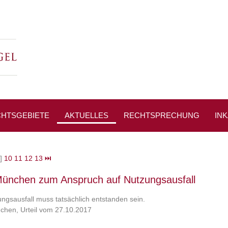
HTSGEBIETE
AKTUELLES
RECHTSPRECHUNG
IN
PRESSESPIEGEL
]
10
11
12
13
⏭
nchen zum Anspruch auf Nutzungsausfall
ngsausfall muss tatsächlich entstanden sein.
hen, Urteil vom 27.10.2017