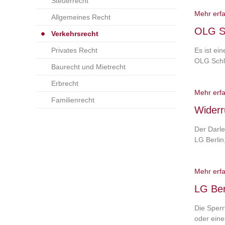
Steuerrecht
Mehr erf
Allgemeines Recht
OLG Sc
Verkehrsrecht
Privates Recht
Es ist ei
OLG Schl
Baurecht und Mietrecht
Erbrecht
Mehr erf
Familienrecht
Widerr
Der Darl
LG Berlin
Mehr erf
LG Ber
Die Sperr
oder eine