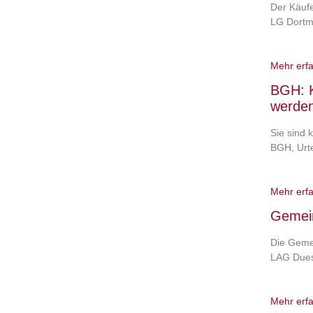
Der Käufe
LG Dortm
Mehr erf
BGH: K
werden
Sie sind
BGH, Urt
Mehr erf
Gemein
Die Gemei
LAG Duess
Mehr erf