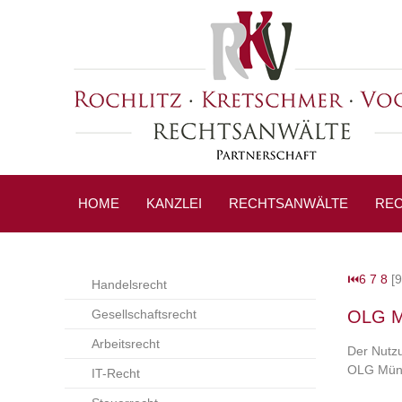
HOME
KANZLEI
RECHTSANWÄLTE
REC
⏮
6
7
8
[9
Handelsrecht
Gesellschaftsrecht
OLG Mü
Arbeitsrecht
Der Nutzu
OLG Münc
IT-Recht