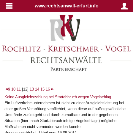
www.rechtsanwalt-erfurt.info
⏮
9
10
11
[12]
13
14
15
16
⏭
Keine Ausgleichszahlung bei Startabbruch wegen Vogelschlag
Ein Luftverkehrsunternehmen ist nicht zu einer Ausgleichsleistung bei
einer großen Verspätung vepflichtet, wenn diese auf außergewöhnliche
Umstände zurückgeht und durch zumutbare und in der gegebenen
Situation (hier: nach Startabbruch infolge Vogelschlags) mögliche
Maßnahmen nicht vermieden werden konnte.
Bundesgerichtshof, Urteil vom 16.09.2014