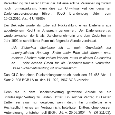
Vereinbarung zu Lasten Dritter dar. Ist eine solche Vereinbarung zudem
noch formunwirksam, kann dies zur Unwirksamkeit der gesamten
Darlehensvereinbarung führen. (OLG Brandenburg Urteil vom
19.02.2010, Az.: 4 U 78/09)
Der Beklagte wurde als Erbe auf Rückzahlung eines Darlehens aus
abgetretenem Recht in Anspruch genommen. Der Darlehensvertrag
wurde zwischen der E als Darlehensnehmerin und dem Zedenten im
Jahr 1992 in schriftlicher Form mit folgender Abrede vereinbart:
„Als Sicherheit überlasse ich … mein Grundstück zur
unentgeltlichen Nutzung. Sollte mein Erbe drei Monate nach
meinem Ableben nicht zahlen können, muss er dieses Grundstück
an … oder dessen Erben für die Darlehenssumme verkaufen.
Diese Sicherheitsleistung ist unwiderruflich“.
Das OLG hat einen Rückzahlungsanspruch nach den §§ 488 Abs. 1
Satz 2, 398 BGB i.V.m. den §§ 1922, 1967 BGB verneint.
Denn die in dem Darlehensvertrag getroffene Abrede sei ein
unzulässiger Vertrag zu Lasten Dritter. Ein solcher Vertrag zu Lasten
Dritter sei zwar nur gegeben, wenn durch ihn unmittelbar eine
Rechtspflicht eines am Vertrag nicht beteiligten Dritten, ohne dessen
Autorisierung, entstehen soll (BGH, Urt. v. 29.06.2004 - VI ZR 211/03),