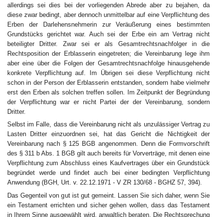
allerdings sei dies bei der vorliegenden Abrede aber zu bejahen, da
diese zwar bedingt, aber dennoch unmittelbar auf eine Verpflichtung des
Erben der Darlehensnehmerin zur Veräußerung eines bestimmten
Grundstücks gerichtet war. Auch sei der Erbe ein am Vertrag nicht
beteiligter Dritter. Zwar sei er als Gesamtrechtsnachfolger in die
Rechtsposition der Erblasserin eingetreten; die Vereinbarung lege ihm
aber eine über die Folgen der Gesamtrechtsnachfolge hinausgehende
konkrete Verpflichtung auf. Im Übrigen sei diese Verpflichtung nicht
schon in der Person der Erblasserin entstanden, sondern habe vielmehr
erst den Erben als solchen treffen sollen. Im Zeitpunkt der Begründung
der Verpflichtung war er nicht Partei der der Vereinbarung, sondern
Dritter.
Selbst im Falle, dass die Vereinbarung nicht als unzulässiger Vertrag zu
Lasten Dritter einzuordnen sei, hat das Gericht die Nichtigkeit der
Vereinbarung nach § 125 BGB angenommen. Denn die Formvorschrift
des § 311 b Abs. 1 BGB gilt auch bereits für Vorverträge, mit denen eine
Verpflichtung zum Abschluss eines Kaufvertrages über ein Grundstück
begründet werde und findet auch bei einer bedingten Verpflichtung
Anwendung (BGH, Urt. v. 22.12.1971 - V ZR 130/68 - BGHZ 57, 394).
Das Gegenteil von gut ist gut gemeint. Lassen Sie sich daher, wenn Sie
ein Testament errichten und sicher gehen wollen, dass das Testament
in Ihrem Sinne ausgewählt wird, anwaltlich beraten. Die Rechtsprechung